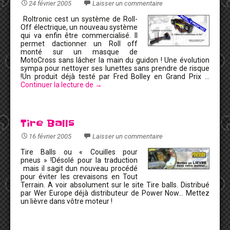
24 février 2005
Laisser un commentaire
Roltronic cest un système de Roll-
Off électrique, un nouveau système
qui va enfin être commercialisé. Il
permet dactionner un Roll off
monté sur un masque de
MotoCross sans lâcher la main du guidon ! Une évolution
sympa pour nettoyer ses lunettes sans prendre de risque
!Un produit déjà testé par Fred Bolley en Grand Prix …
Continuer la lecture de
→
Tire Balls
16 février 2005
Laisser un commentaire
Tire Balls ou « Couilles pour
pneus » !Désolé pour la traduction
mais il sagit dun nouveau procédé
pour éviter les crevaisons en Tout
Terrain. A voir absolument sur le site Tire balls. Distribué
par Wer Europe déjà distributeur de Power Now… Mettez
un lièvre dans vôtre moteur !