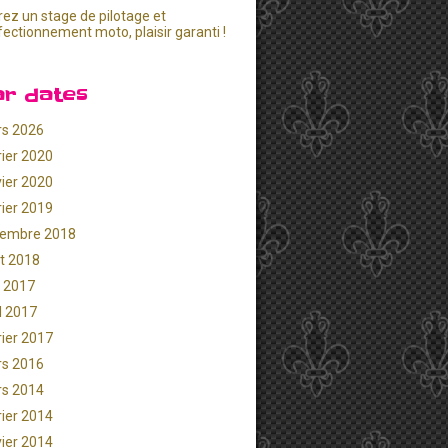
rez un stage de pilotage et
fectionnement moto, plaisir garanti !
ar dates
s 2026
rier 2020
vier 2020
rier 2019
embre 2018
t 2018
 2017
il 2017
rier 2017
s 2016
s 2014
rier 2014
vier 2014