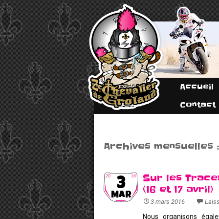
Accueil
Contact
Archives mensuelles 
Sur les Trace
20
16
3
(16 et 17 avril)
MAR
3 mars 2016
Lais
Nous organisons éga