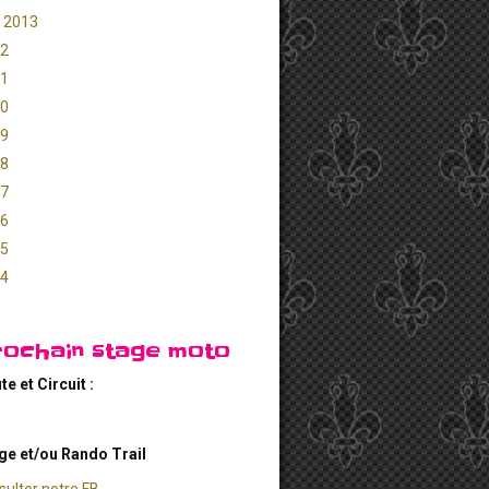
 2013
2
1
0
9
8
7
6
5
4
rochain stage moto
te et Circuit :
ge et/ou Rando Trail