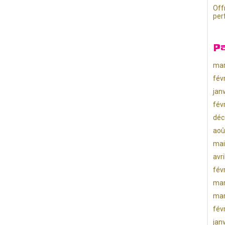
Off
per
P
mar
fév
jan
fév
déc
aoû
mai
avr
fév
mar
mar
fév
jan