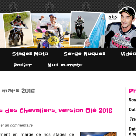
Stages Moto
Serge Nuques
Vidé
Panier
Mon compte
: mars 2016
P
Rou
s des Chevaliers, version Olé 2016
Dat
Tra
ser un commentaire
Dat
dis
lement en marge de nos stages de