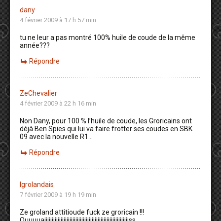
dany
4 février 2009 à 17 h 57 min
tu ne leur a pas montré 100% huile de coude de la même
année???
Répondre
ZeChevalier
4 février 2009 à 22 h 16 min
Non Dany, pour 100 % l’huile de coude, les Groricains ont
déjà Ben Spies qui lui va faire frotter ses coudes en SBK
09 avec la nouvelle R1…
Répondre
lgrolandais
7 février 2009 à 19 h 19 min
Ze groland attitioude fuck ze groricain !!!
Ouuuuaiiiiiiiiiiiiiiiiiiiiiiiiiiiiiiiiiiiiiiiiiiiiiiiiiiiiiiiiiss…