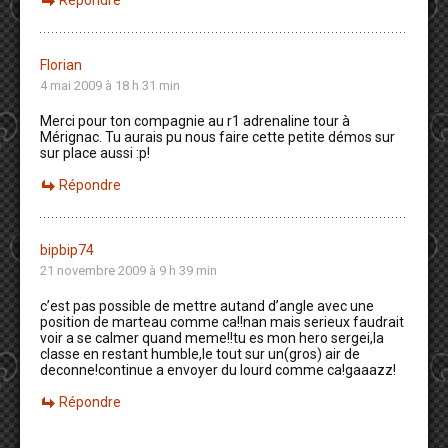
Florian
4 mai 2009 à 18 h 31 min
Merci pour ton compagnie au r1 adrenaline tour à
Mérignac. Tu aurais pu nous faire cette petite démos sur
sur place aussi :p!
Répondre
bipbip74
21 novembre 2009 à 9 h 39 min
c’est pas possible de mettre autand d’angle avec une
position de marteau comme ca!!nan mais serieux faudrait
voir a se calmer quand meme!!tu es mon hero sergei,la
classe en restant humble,le tout sur un(gros) air de
deconne!continue a envoyer du lourd comme ca!gaaazz!
Répondre