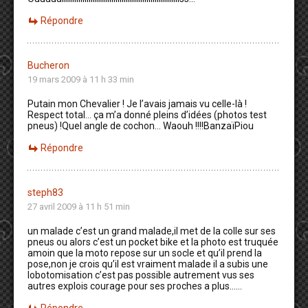
Répondre
Bucheron
19 mars 2009 à 11 h 33 min
Putain mon Chevalier ! Je l’avais jamais vu celle-là !
Respect total… ça m’a donné pleins d’idées (photos test
pneus) !Quel angle de cochon… Waouh !!!!BanzaïPiou
Répondre
steph83
27 avril 2009 à 11 h 51 min
un malade c’est un grand malade,il met de la colle sur ses
pneus ou alors c’est un pocket bike et la photo est truquée
amoin que la moto repose sur un socle et qu’il prend la
pose,non je crois qu’il est vraiment malade il a subis une
lobotomisation c’est pas possible autrement vus ses
autres explois courage pour ses proches a plus……
Répondre