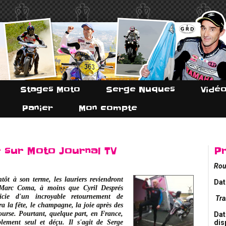
Stages Moto
Serge Nuques
Vidé
Panier
Mon compte
r sur Moto Journal TV
P
Rou
tôt à son terme, les lauriers reviendront
Dat
 Marc Coma, à moins que Cyril Després
icie d'un incroyable retournement de
Tra
era la fête, le champagne, la joie après des
course. Pourtant, quelque part, en France,
Dat
blement seul et déçu. Il s'agit de Serge
dis