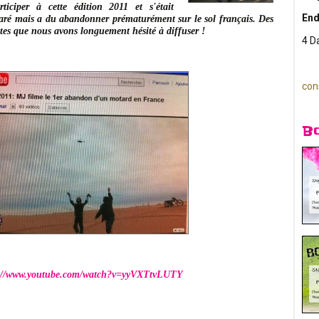
iciper à cette édition 2011 et s'était
End
paré mais a du abandonner prématurément sur le sol français. Des
ntes que nous avons longuement hésité à diffuser !
4 D
con
B
://www.youtube.com/watch?v=yyVXTtvLUTY