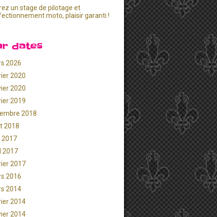
rez un stage de pilotage et
fectionnement moto, plaisir garanti !
ar dates
s 2026
rier 2020
vier 2020
rier 2019
embre 2018
t 2018
 2017
il 2017
rier 2017
s 2016
s 2014
rier 2014
vier 2014