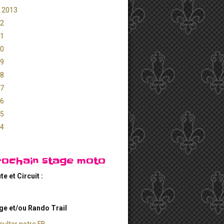
 2013
2
1
0
9
8
7
6
5
4
rochain stage moto
te et Circuit :
ge et/ou Rando Trail