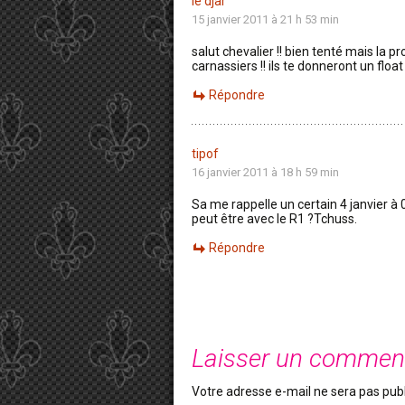
le djar
15 janvier 2011 à 21 h 53 min
salut chevalier !! bien tenté mais la
carnassiers !! ils te donneront un float 
Répondre
tipof
16 janvier 2011 à 18 h 59 min
Sa me rappelle un certain 4 janvier à 
peut être avec le R1 ?Tchuss.
Répondre
Laisser un commen
Votre adresse e-mail ne sera pas publ