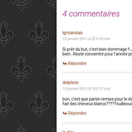
4 commentaires
lgrolandais
13 janvier 2011 à 22 h 55 min
Si prêt du but, c’est bien dommage !! 
bien…Reste concentré pour l’année pr
Répondre
delphine
14 janvier 2011 à 10 h 57 min
bon, c’est que partie remise pour le d
fait des cheveux blancs?????ouilleoui
Répondre