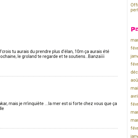
Off
per
P
mar
fév
J’crois tu aurais du prendre plus d’élan, 10m ça aurais été
jan
ochaine, le groland te regarde et te soutiens…Banzaïïï
fév
déc
aoû
mai
avr
akar, mais je m’inquiète ….la mer est si forte chez vous que ça
fév
lle
mar
mar
fév
jan