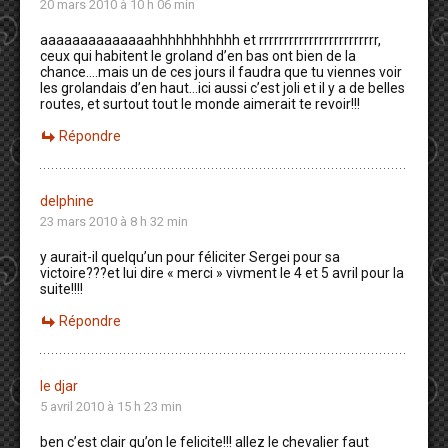
20 mars 2010 à 10 h 06 min
aaaaaaaaaaaaaahhhhhhhhhhh et rrrrrrrrrrrrrrrrrrrrrrrr,
ceux qui habitent le groland d’en bas ont bien de la
chance….mais un de ces jours il faudra que tu viennes voir
les grolandais d’en haut…ici aussi c’est joli et il y a de belles
routes, et surtout tout le monde aimerait te revoir!!!
Répondre
delphine
23 mars 2010 à 8 h 32 min
y aurait-il quelqu’un pour féliciter Sergei pour sa
victoire???et lui dire « merci » vivment le 4 et 5 avril pour la
suite!!!!
Répondre
le djar
5 avril 2010 à 15 h 23 min
ben c’est clair qu’on le felicite!!! allez le chevalier faut