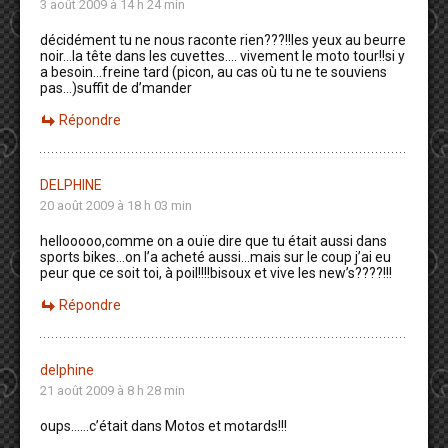
3 août 2009 à 14 h 24 min
décidément tu ne nous raconte rien???!!les yeux au beurre
noir…la tête dans les cuvettes…. vivement le moto tour!!si y
a besoin…freine tard (picon, au cas où tu ne te souviens
pas…)suffit de d’mander
Répondre
DELPHINE
20 août 2009 à 18 h 03 min
hellooooo,comme on a ouïe dire que tu était aussi dans
sports bikes…on l’a acheté aussi…mais sur le coup j’ai eu
peur que ce soit toi, à poil!!!!bisoux et vive les new’s????!!!
Répondre
delphine
21 août 2009 à 8 h 28 min
oups……c’était dans Motos et motards!!!