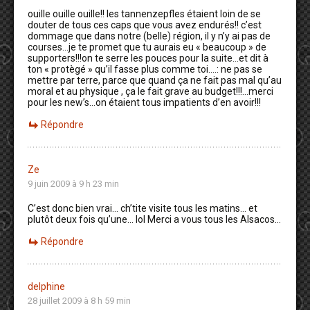
ouille ouille ouille!! les tannenzepfles étaient loin de se
douter de tous ces caps que vous avez endurés!! c’est
dommage que dans notre (belle) région, il y n’y ai pas de
courses…je te promet que tu aurais eu « beaucoup » de
supporters!!!on te serre les pouces pour la suite…et dit à
ton « protègé » qu’il fasse plus comme toi….: ne pas se
mettre par terre, parce que quand ça ne fait pas mal qu’au
moral et au physique , ça le fait grave au budget!!!…merci
pour les new’s…on étaient tous impatients d’en avoir!!!
Répondre
Ze
9 juin 2009 à 9 h 23 min
C’est donc bien vrai… ch’tite visite tous les matins… et
plutôt deux fois qu’une… lol Merci a vous tous les Alsacos…
Répondre
delphine
28 juillet 2009 à 8 h 59 min