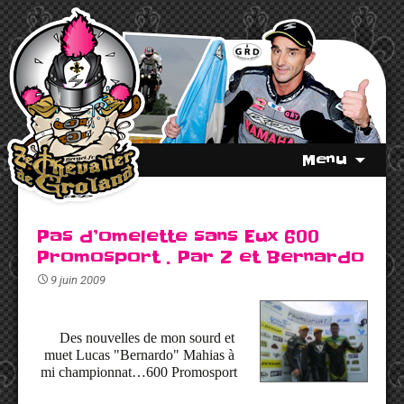
Menu
Pas d’omelette sans Eux 600
Promosport . Par Z et Bernardo
9 juin 2009
Des nouvelles de mon sourd et
muet Lucas "Bernardo" Mahias à
mi championnat…600 Promosport