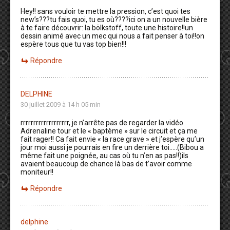
Hey!! sans vouloir te mettre la pression, c’est quoi tes
new’s???tu fais quoi, tu es où????ici on a un nouvelle bière
à te faire découvrir: la bölkstoff, toute une histoire!!un
dessin animé avec un mec qui nous a fait penser à toi!!on
espère tous que tu vas top bien!!!
Répondre
DELPHINE
30 juillet 2009 à 14 h 05 min
rrrrrrrrrrrrrrrrrrr, je n’arrête pas de regarder la vidéo
Adrenaline tour et le « baptème » sur le circuit et ça me
fait rager!! Ca fait envie « la race grave » et j’espère qu’un
jour moi aussi je pourrais en fire un derrière toi…..(Bibou a
même fait une poignée, au cas où tu n’en as pas!!)ils
avaient beaucoup de chance là bas de t’avoir comme
moniteur!!
Répondre
delphine