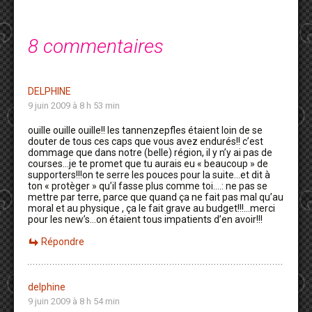
8 commentaires
DELPHINE
9 juin 2009 à 8 h 53 min
ouille ouille ouille!! les tannenzepfles étaient loin de se
douter de tous ces caps que vous avez endurés!! c’est
dommage que dans notre (belle) région, il y n’y ai pas de
courses…je te promet que tu aurais eu « beaucoup » de
supporters!!!on te serre les pouces pour la suite…et dit à
ton « protèger » qu’il fasse plus comme toi….: ne pas se
mettre par terre, parce que quand ça ne fait pas mal qu’au
moral et au physique , ça le fait grave au budget!!!…merci
pour les new’s…on étaient tous impatients d’en avoir!!!
Répondre
delphine
9 juin 2009 à 8 h 54 min