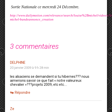
Sortie Nationale ce mercredi 24 Décembre.
http://www.dailymotion.com/relevance/search/louise%2Bmichel/video/x7
michel-bandeannonce_creation
3 commentaires
DELPHINE
20 janvier 2009 à 9 h 28 min
les alsaciens se demandent si tu hibernes??? nous
aimerions savoir ce que fait « notre valeureux
chevalier »???projets 2009, etc etc….
Répondre
Ze