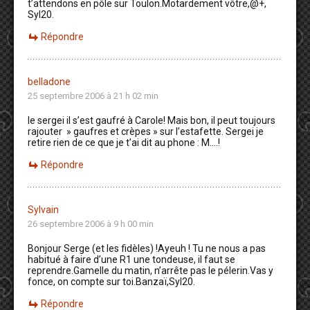
t’attendons en pôle sur Toulon.Motardement vôtre,@+,
Syl20.
Répondre
belladone
25 septembre 2006 à 21 h 02 min
le sergei il s’est gaufré à Carole! Mais bon, il peut toujours
rajouter » gaufres et crèpes » sur l’estafette. Sergei je
retire rien de ce que je t’ai dit au phone : M….!
Répondre
Sylvain
26 septembre 2006 à 9 h 00 min
Bonjour Serge (et les fidèles) !Ayeuh ! Tu ne nous a pas
habitué à faire d’une R1 une tondeuse, il faut se
reprendre.Gamelle du matin, n’arrête pas le pélerin.Vas y
fonce, on compte sur toi.Banzaï,Syl20.
Répondre