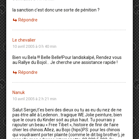
la sanction c’est donc une sorte de pénition ?
Répondre
Le chevalier
10 avril 2005 à 0 h 40 min
Bien vu Bela !!! Belle Belle!Pour landiskalpé, Rendez vous
au Rallye du Bojol… Je cherche une assistance rapide !
Répondre
Nanuk
10 avril 2005 à 2 h 21 min
Salut Sergei,t’es beni des dieux ou tu as eu du nez de ne
pas être allé à Ledenon…tragique WE.Jolie peinture, bien
que le cours du Kinder soit au plus haut. Tu pourrais y
rajouter un beau « Free Tibet », histoire de finir de faire
chier les chinois.Allez, au Bojo (hips)PS: pour les chinois
qui voudraient porter plainte (comme le dit big brother), je