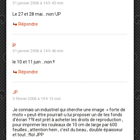
31 janvier 2006 à 14 h 45 min
Le 27 et 28 mai….non !JP
Répondre
jp
31 janvier 2006 à 14 h 46 min
le 10 et 11 juin …non !!
Répondre
JP
5 février 2006 à 19 h 13 min
Je connais un industriel qui cherche une image » forte de
moto » peut-être pourrait-u lui proposer un de tes fonds
d’écran ??Il est prêt à acheter les droits de reproduction ,
pour imprimer les rouleaux de 10 cm de large par 600
feuilles , attention hein , c’est du beau , double épaisseur
et tout…!!lol JPP