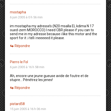
mostapha
6 juin 2005 à 0 h 56 min
im mostapha my adresse’s (N20 msalla EL kdima N 17
oued-zem MOROCCO) I need CBR please if you can to
send me in my adresse because i like this motor and the
sport for it .i tell i neeeeed it please.
Répondre
Pierro le Fol
6 juin 2005 à 16 h 58 min
Ah, encore une jeune gueuse avide de foutre et de
stupre… Pénétrez les jenes!
Répondre
pistard58
15 juin 2005 à 16 h 06 min