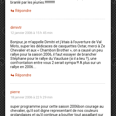
branlé par les jeunes.!!!!!!!!!!!!!
Répondre
dimivtr
12 janvier 2006 à 15 h 45 min
Bonjour, je m’appelle Dimitri et j’étais à l’ouverture de Val
Moto, super les dédicaces de casquettes Oxtar, merci à Ze
Chevalier et aux « Chambon Brother », on a causé un peu
rallye pour la saison 2006, il faut essayer de brancher
Stéphane pour le rallye du Vaucluse (si il a lieu ?), une
confrontation entre vous 2 serait sympa !!! A plus sur un
rallye en 2006….
Répondre
pierre
18 janvier 2006 à 22 h 29 min
super programme pour cette saison 2006bon courage au
chevalier, qu’il soit digne representant de nos couleurs
grolandaises et qu’il continue a boutter tout assaillant sur