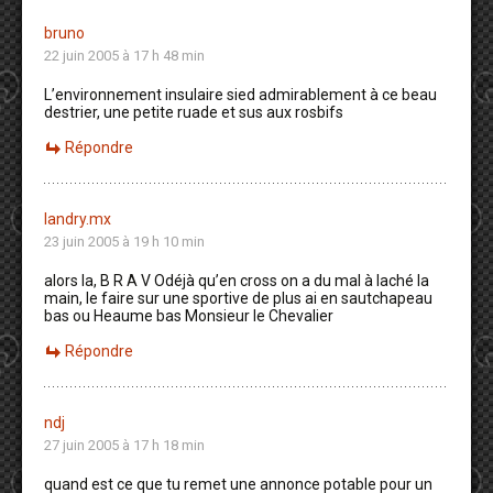
bruno
22 juin 2005 à 17 h 48 min
L’environnement insulaire sied admirablement à ce beau
destrier, une petite ruade et sus aux rosbifs
Répondre
landry.mx
23 juin 2005 à 19 h 10 min
alors la, B R A V Odéjà qu’en cross on a du mal à laché la
main, le faire sur une sportive de plus ai en sautchapeau
bas ou Heaume bas Monsieur le Chevalier
Répondre
ndj
27 juin 2005 à 17 h 18 min
quand est ce que tu remet une annonce potable pour un