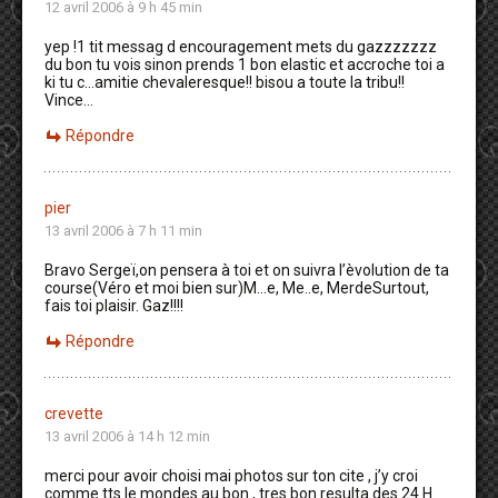
12 avril 2006 à 9 h 45 min
yep !1 tit messag d encouragement mets du gazzzzzzz
du bon tu vois sinon prends 1 bon elastic et accroche toi a
ki tu c…amitie chevaleresque!! bisou a toute la tribu!!
Vince…
Répondre
pier
13 avril 2006 à 7 h 11 min
Bravo Sergeï,on pensera à toi et on suivra l’èvolution de ta
course(Véro et moi bien sur)M…e, Me..e, MerdeSurtout,
fais toi plaisir. Gaz!!!!
Répondre
crevette
13 avril 2006 à 14 h 12 min
merci pour avoir choisi mai photos sur ton cite , j’y croi
comme tts le mondes au bon , tres bon resulta des 24 H