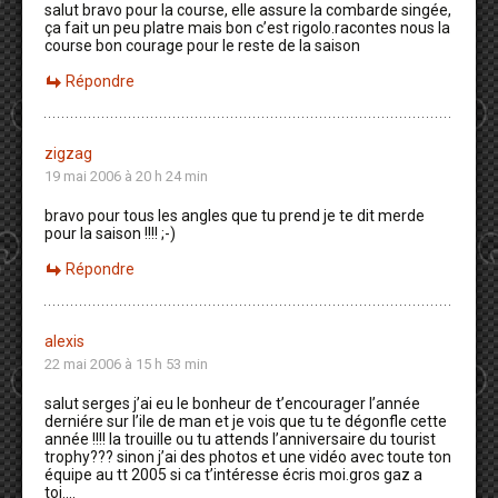
salut bravo pour la course, elle assure la combarde singée,
ça fait un peu platre mais bon c’est rigolo.racontes nous la
course bon courage pour le reste de la saison
Répondre
zigzag
19 mai 2006 à 20 h 24 min
bravo pour tous les angles que tu prend je te dit merde
pour la saison !!!! ;-)
Répondre
alexis
22 mai 2006 à 15 h 53 min
salut serges j’ai eu le bonheur de t’encourager l’année
derniére sur l’ile de man et je vois que tu te dégonfle cette
année !!!! la trouille ou tu attends l’anniversaire du tourist
trophy??? sinon j’ai des photos et une vidéo avec toute ton
équipe au tt 2005 si ca t’intéresse écris moi.gros gaz a
toi….