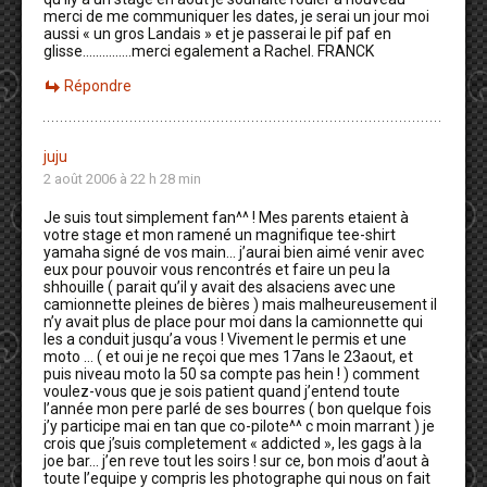
merci de me communiquer les dates, je serai un jour moi
aussi « un gros Landais » et je passerai le pif paf en
glisse……………merci egalement a Rachel. FRANCK
Répondre
juju
2 août 2006 à 22 h 28 min
Je suis tout simplement fan^^ ! Mes parents etaient à
votre stage et mon ramené un magnifique tee-shirt
yamaha signé de vos main… j’aurai bien aimé venir avec
eux pour pouvoir vous rencontrés et faire un peu la
shhouille ( parait qu’il y avait des alsaciens avec une
camionnette pleines de bières ) mais malheureusement il
n’y avait plus de place pour moi dans la camionnette qui
les a conduit jusqu’a vous ! Vivement le permis et une
moto … ( et oui je ne reçoi que mes 17ans le 23aout, et
puis niveau moto la 50 sa compte pas hein ! ) comment
voulez-vous que je sois patient quand j’entend toute
l’année mon pere parlé de ses bourres ( bon quelque fois
j’y participe mai en tan que co-pilote^^ c moin marrant ) je
crois que j’suis completement « addicted », les gags à la
joe bar… j’en reve tout les soirs ! sur ce, bon mois d’aout à
toute l’equipe y compris les photographe qui nous on fait