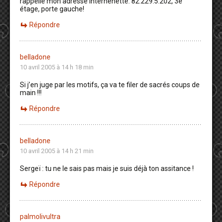
rappelle mon adresse internenette: 82.229.5.202, 3e
étage, porte gauche!
Répondre
belladone
10 avril 2005 à 14 h 18 min
Si j’en juge par les motifs, ça va te filer de sacrés coups de
main !!!
Répondre
belladone
10 avril 2005 à 14 h 21 min
Sergeï : tu ne le sais pas mais je suis déjà ton assitance !
Répondre
palmolivultra