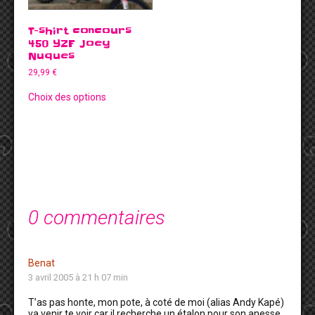
T-shirt concours
450 YZF Joey
Nuques
29,99
€
Choix des options
0 commentaires
Benat
3 avril 2005 à 21 h 07 min
T’as pas honte, mon pote, à coté de moi (alias Andy Kapé)
va venir te voir car il recherche un étalon pour son anesse,