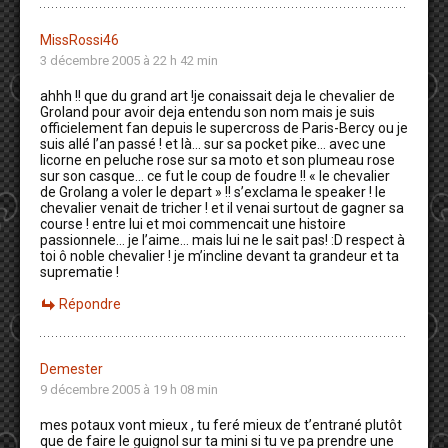
MissRossi46
3 décembre 2005 à 22 h 42 min
ahhh !! que du grand art !je conaissait deja le chevalier de
Groland pour avoir deja entendu son nom mais je suis
officielement fan depuis le supercross de Paris-Bercy ou je
suis allé l’an passé ! et là… sur sa pocket pike… avec une
licorne en peluche rose sur sa moto et son plumeau rose
sur son casque… ce fut le coup de foudre !! « le chevalier
de Grolang a voler le depart » !! s’exclama le speaker ! le
chevalier venait de tricher ! et il venai surtout de gagner sa
course ! entre lui et moi commencait une histoire
passionnele… je l’aime… mais lui ne le sait pas! :D respect à
toi ô noble chevalier ! je m’incline devant ta grandeur et ta
suprematie !
Répondre
Demester
9 décembre 2005 à 19 h 08 min
mes potaux vont mieux , tu feré mieux de t’entrané plutôt
que de faire le guignol sur ta mini si tu ve pa prendre une