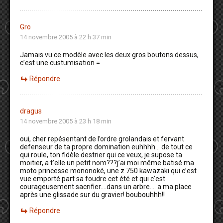
Gro
14 novembre 2005 à 22 h 37 min
Jamais vu ce modèle avec les deux gros boutons dessus,
c’est une custumisation =
Répondre
dragus
14 novembre 2005 à 23 h 18 min
oui, cher repésentant de l’ordre grolandais et fervant
defenseur de ta propre domination euhhhh… de tout ce
qui roule, ton fidèle destrier qui ce veux, je supose ta
moitier, a t’elle un petit nom???j’ai moi même batisé ma
moto princesse mononoké, une z 750 kawazaki qui c’est
vue emporté part sa foudre cet été et qui c’est
courageusement sacrifier….dans un arbre…. a ma place
après une glissade sur du gravier! boubouhhh!!
Répondre