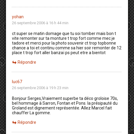
yohan
26 septembre 2006 à 16 h 44 min
ct super se matin domage que tu soi tomber mais bon t
vite remonter sur ta monture t trop fort comme mec je
tadore et merci pour la photo souvenir ct trop topbonne
chance a toi et continu comme sa hier soir remonter de 12
place t trop fort aller banzaï ps peut etre a bientot
Répondre
luc67
26 septembre 2006 à 19 h 23 min
Bonjour Serges,Vraiement superbe ta déco groloise 70s,
bel hommage à Sarron, Fontan et Pons. la présipauté du
Groland est dignement représentée. Allez Marcel fait
chauffer La gomme.
Répondre