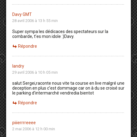
Davy GMT
28 avril 2006 à 13 h 55 min
Super sympa les dédicaces des spectateurs sur la
combarde, t’es mon idole :)Davy.
Répondre
landry
29 avril 2006 à 10 h 05 min
salut Sergei,raconte nous vite ta course en live malgré une
deception.en plus c’est dommage car on à du se croisé sur
le parking d’intermarché vendredia bientot
Répondre
piiierrrreeee
2 mai 2006 à 12 h 00 min