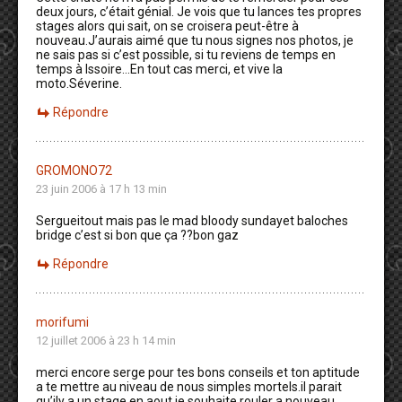
deux jours, c’était génial. Je vois que tu lances tes propres
stages alors qui sait, on se croisera peut-être à
nouveau.J’aurais aimé que tu nous signes nos photos, je
ne sais pas si c’est possible, si tu reviens de temps en
temps à Issoire…En tout cas merci, et vive la
moto.Séverine.
Répondre
GROMONO72
23 juin 2006 à 17 h 13 min
Sergueitout mais pas le mad bloody sundayet baloches
bridge c’est si bon que ça ??bon gaz
Répondre
morifumi
12 juillet 2006 à 23 h 14 min
merci encore serge pour tes bons conseils et ton aptitude
a te mettre au niveau de nous simples mortels.il parait
qu’ily a un stage en aout je souhaite rouler a nouveau