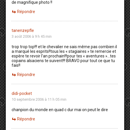
de magnifique photo !!
Répondre
tanenzepfle
3 août 2006 à 9 h 45 min
trop trop top!!! et le chevalier ne sais même pas combien il
a marqué les esprits!!tous les « stagiaires » te remercie et
espère te revoir l’an prochain!!!pour tes « aventures »…tes
copains alsaciens te suivent!!! BRAVO pour tout ce que tu
fais!!
Répondre
didi-pocket
10 septembre 2006 à 11 h 05 min
chanpion du monde en quad c dur mai on peut le dire
Répondre