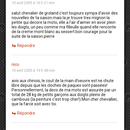
10 avril 2005 à 16 h 21 min
salut chevalier de groland.c’est toujours sympa d’avoir des
nouvelles de ta saison.mais la je trouve tres mignon la
petite qui decore la moto, elle a l’air d’aimer en avoir plein
les doigts, un peu comme ma filleulle quand elle renconte
de la creme mont blanc au sessert.bon courage pour la
suite de la saison.pierre
Répondre
nico
10 avril 2005 à 19 h 58 min
avis aux chinois, le cout de la main d’oeuvre est ne chute
libre depuis que les cloches de paques sont passées!
Personnellement, la deco de ma moto est assurée par un
total de 28 kg de petits garçons aux doigts pleins de
cambouis (la peinture c’est trop cher!).Mon cher chevallier,
que la farce soit avec toi.
Répondre