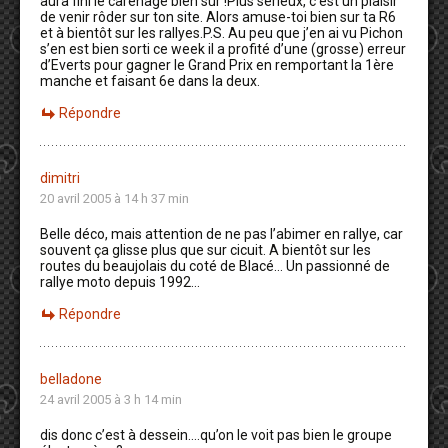
aura fini le carénage bien sûr !Plus sérieux, c’est un plaisir
de venir rôder sur ton site. Alors amuse-toi bien sur ta R6
et à bientôt sur les rallyes.P.S. Au peu que j’en ai vu Pichon
s’en est bien sorti ce week il a profité d’une (grosse) erreur
d’Everts pour gagner le Grand Prix en remportant la 1ère
manche et faisant 6e dans la deux.
Répondre
dimitri
20 avril 2005 à 14 h 37 min
Belle déco, mais attention de ne pas l’abimer en rallye, car
souvent ça glisse plus que sur cicuit. A bientôt sur les
routes du beaujolais du coté de Blacé… Un passionné de
rallye moto depuis 1992…
Répondre
belladone
24 avril 2005 à 3 h 14 min
dis donc c’est à dessein….qu’on le voit pas bien le groupe