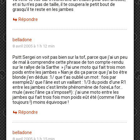
et si tu n’es pas de taille, il te coupera le petit bout de
grasqu’il te reste en les jambes
Répondre
belladone
8 avril 2005 à 1 h 12 min
Psitt Sergei on voit pas bien sur la tof, parce que j’ai un peu
de mal à comprendre cette phrase de ton compte-rendu
sur le rallye de la Sarthe » j?ai une moto qui fait trois mon
poids entre les jambes » Nan je dis ça parce que j’ai bo être
blonde j’en déduis :1/ que t’as oublié un mot : fois par
exemple2/ que l’âne est un vaillant : 1/3 du poids d’une R1
entre les jambes c’est limite phénomène de foireLa for…
mule (avec l’âne ça s’impose!!) : j’ai une moto entre les
jambes qui fait trois fois mon poids eût été (comme l’âne
toujours !) moins équivoque !
Répondre
belladone
8 avril 2005 à 1 h 15 min