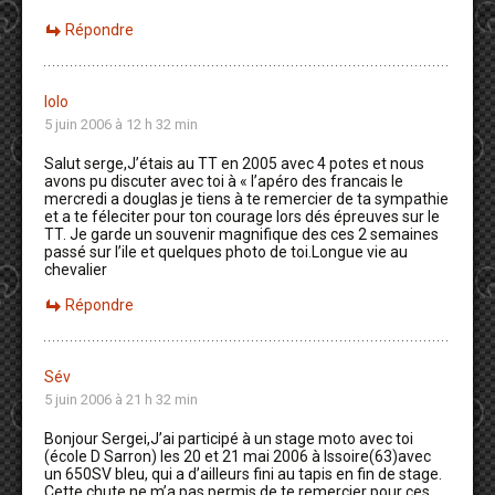
Répondre
lolo
5 juin 2006 à 12 h 32 min
Salut serge,J’étais au TT en 2005 avec 4 potes et nous
avons pu discuter avec toi à « l’apéro des francais le
mercredi a douglas je tiens à te remercier de ta sympathie
et a te féleciter pour ton courage lors dés épreuves sur le
TT. Je garde un souvenir magnifique des ces 2 semaines
passé sur l’ile et quelques photo de toi.Longue vie au
chevalier
Répondre
Sév
5 juin 2006 à 21 h 32 min
Bonjour Sergei,J’ai participé à un stage moto avec toi
(école D Sarron) les 20 et 21 mai 2006 à Issoire(63)avec
un 650SV bleu, qui a d’ailleurs fini au tapis en fin de stage.
Cette chute ne m’a pas permis de te remercier pour ces